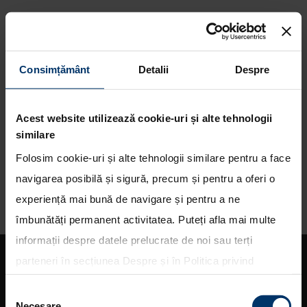
Consimțământ
Detalii
Despre
Solicita oferta accesorii
Acest website utilizează cookie-uri și alte tehnologii
similare
Folosim cookie-uri și alte tehnologii similare pentru a face
navigarea posibilă și sigură, precum și pentru a oferi o
experiență mai bună de navigare și pentru a ne
îmbunătăți permanent activitatea. Puteți afla mai multe
informații despre datele prelucrate de noi sau terți
parteneri în secțiunea
Despre
și în
Politica privind
utilizarea modulelor cookie
. Puteți opta în bloc pentru
Selecția
toate cookie-urile, una sau mai multe categorii sau să
Necesare