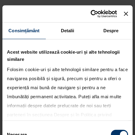
Consimțământ
Detalii
Despre
Actualizare preferinte de
Acest website utilizează cookie-uri și alte tehnologii
marketing.
similare
Folosim cookie-uri și alte tehnologii similare pentru a face
navigarea posibilă și sigură, precum și pentru a oferi o
experiență mai bună de navigare și pentru a ne
îmbunătăți permanent activitatea. Puteți afla mai multe
Prin completarea acestui formular va
informații despre datele prelucrate de noi sau terți
exprimati/modificati preferintele cu
parteneri în secțiunea
Despre
și în
Politica privind
privire la primirea comunicarilor
utilizarea modulelor cookie
. Puteți opta în bloc pentru
comerciale. Pentru retragerea
Selecția
toate cookie-urile, una sau mai multe categorii sau să
consimtamantului acordat initial, va
Necesare