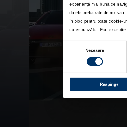
experiență mai bună de naviga
datele prelucrate de noi sau t
în bloc pentru toate cookie-u
corespunzător. Fac excepție c
Selecția
Necesare
consimțământului
Respinge