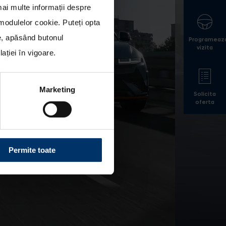
mai multe informații despre
a modulelor cookie
. Puteți opta
le, apăsând butonul
Programeaz
vizita
ției în vigoare.
Marketing
Solicita
oferta
Permite toate