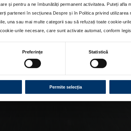
re și pentru a ne îmbunătăți permanent activitatea. Puteți afla 
erți parteneri în secțiunea
Despre
și în
Politica privind utilizare
rile, una sau mai multe categorii sau să refuzați toate cookie-uri
ookie-urile necesare, care sunt activate automat, conform legisla
Preferinţe
Statistică
Permite selecția