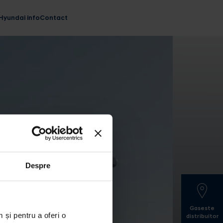
Hyundai info
Contact
Despre
Gaseste
 și pentru a oferi o
distribuitor