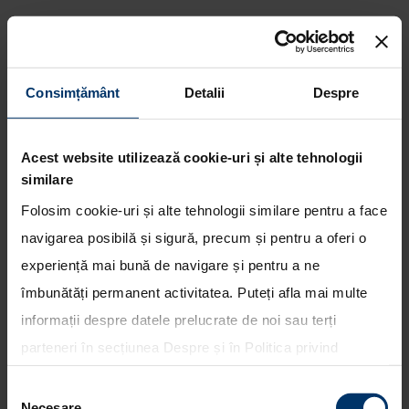
Consimțământ
Detalii
Despre
Campanie de rechemare in
service (recall) aflata in derulare
in reteaua Hyundai Auto
Acest website utilizează cookie-uri și alte tehnologii
Romania
similare
Folosim cookie-uri și alte tehnologii similare pentru a face
navigarea posibilă și sigură, precum și pentru a oferi o
experiență mai bună de navigare și pentru a ne
îmbunătăți permanent activitatea. Puteți afla mai multe
informații despre datele prelucrate de noi sau terți
parteneri în secțiunea
Despre
și în
Politica privind
utilizarea modulelor cookie
. Puteți opta în bloc pentru
Selecția
toate cookie-urile, una sau mai multe categorii sau să
Necesare