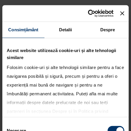
Consimțământ
Detalii
Despre
Campanie de rechemare in
service (recall) aflata in derulare
in reteaua Hyundai Auto
Acest website utilizează cookie-uri și alte tehnologii
Romania
similare
Folosim cookie-uri și alte tehnologii similare pentru a face
navigarea posibilă și sigură, precum și pentru a oferi o
experiență mai bună de navigare și pentru a ne
îmbunătăți permanent activitatea. Puteți afla mai multe
informații despre datele prelucrate de noi sau terți
parteneri în secțiunea
Despre
și în
Politica privind
utilizarea modulelor cookie
. Puteți opta în bloc pentru
Selecția
toate cookie-urile, una sau mai multe categorii sau să
Necesare