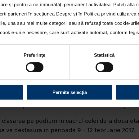
re și pentru a ne îmbunătăți permanent activitatea. Puteți afla 
erți parteneri în secțiunea
Despre
și în
Politica privind utilizare
rile, una sau mai multe categorii sau să refuzați toate cookie-uri
ookie-urile necesare, care sunt activate automat, conform legisla
Preferinţe
Statistică
pentru un loc pe podium in Raliul Suediei, cea 
Permite selecția
onte-Carlo, obtinand rezultate bune cu noul Hyun
 clasarea pe podium in cadrul celei de-a doua e
e va desfasura in perioada 9 – 12 februarie 2017.