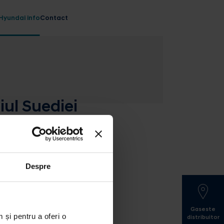
Hyundai info
Contact
ul Suediei
Despre
Gaseste
 și pentru a oferi o
distribuitor