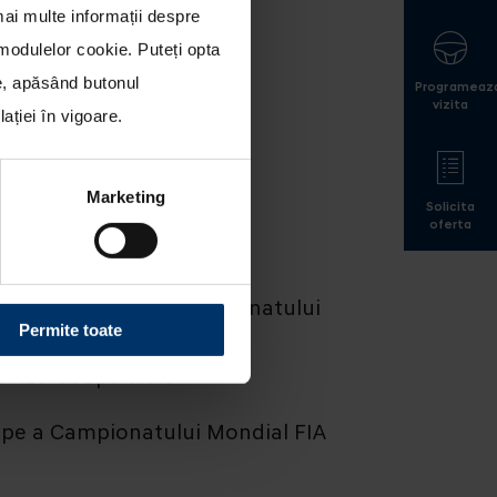
mai multe informații despre
a modulelor cookie
. Puteți opta
le, apăsând butonul
Programeaz
vizita
ției în vigoare.
Marketing
Solicita
oferta
de-a doua etapa a Campionatului
Permite toate
dai i20 Coupe WRC
tape a Campionatului Mondial FIA