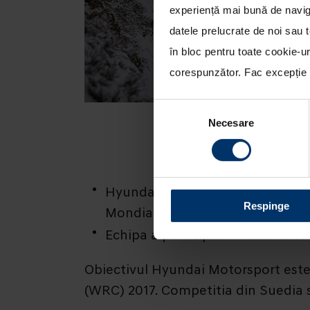
experiență mai bună de naviga
datele prelucrate de noi sau t
în bloc pentru toate cookie-u
corespunzător. Fac excepție c
Selecția
Necesare
consimțământului
Hyundai Motorsport concureaza 
Respinge
Mondial FIA (WRC) 2017
Echipa a participat in Raliul M
Obiectivul Hyundai Motorsport este
(WRC) 2017. Competitia din Suedia s