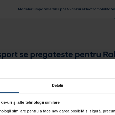
Modele
Cumpara
Servicii post-vanzare
Electromobilitate
ort se pregateste pentru Rali
Detalii
ie-uri și alte tehnologii similare
nologii similare pentru a face navigarea posibilă și sigură, precum