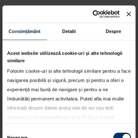
Consimțământ
Detalii
Despre
Echipa Hyundai Motorsport va
lua startul cu patru masini in
Acest website utilizează cookie-uri și alte tehnologii
Raliul Poloniei
similare
Folosim cookie-uri și alte tehnologii similare pentru a face
navigarea posibilă și sigură, precum și pentru a oferi o
experiență mai bună de navigare și pentru a ne
îmbunătăți permanent activitatea. Puteți afla mai multe
informații despre datele prelucrate de noi sau terți
parteneri în secțiunea
Despre
și în
Politica privind
utilizarea modulelor cookie
. Puteți opta în bloc pentru
Selecția
toate cookie-urile, una sau mai multe categorii sau să
Necesare