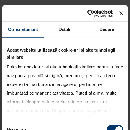
Consimțământ
Detalii
Despre
Echipa Hyundai Shell World
Rally acumuleaza experienta
valoroasa in ziua a doua a
Acest website utilizează cookie-uri și alte tehnologii
Raliului Sardiniei
similare
Folosim cookie-uri și alte tehnologii similare pentru a face
navigarea posibilă și sigură, precum și pentru a oferi o
experiență mai bună de navigare și pentru a ne
îmbunătăți permanent activitatea. Puteți afla mai multe
informații despre datele prelucrate de noi sau terți
parteneri în secțiunea
Despre
și în
Politica privind
utilizarea modulelor cookie
. Puteți opta în bloc pentru
Selecția
toate cookie-urile, una sau mai multe categorii sau să
Necesare