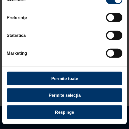
consimțământului
refuzați toate cookie-urile, apăsând butonul
corespunzător. Fac excepție cookie-urile necesare, care
Preferinţe
sunt activate automat, conform legislației în vigoare.
Statistică
Marketing
Echipa Hyundai Shell World Rally a
Permite toate
avut un start excelent pe prima bucla
de vineri, Thierry Neuville si Juho
Permite selecția
Hänninen ocupand primele doua
locuri pe PS2 si PS3.
Respinge
Hayden Paddon a avut un debut bun
Gaseste distribuitor
Programeaza vizita
Solicita oferta
in cadrul echipei si a terminat ziua la