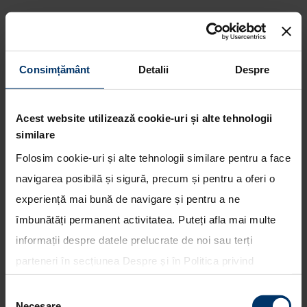
Consimțământ
Detalii
Despre
Echipa Hyundai Shell World
Rally a avut o prima zi
solicitanta in etapa WRC din
Acest website utilizează cookie-uri și alte tehnologii
Sardinia
similare
Folosim cookie-uri și alte tehnologii similare pentru a face
navigarea posibilă și sigură, precum și pentru a oferi o
experiență mai bună de navigare și pentru a ne
îmbunătăți permanent activitatea. Puteți afla mai multe
informații despre datele prelucrate de noi sau terți
parteneri în secțiunea
Despre
și în
Politica privind
utilizarea modulelor cookie
. Puteți opta în bloc pentru
Selecția
toate cookie-urile, una sau mai multe categorii sau să
Necesare