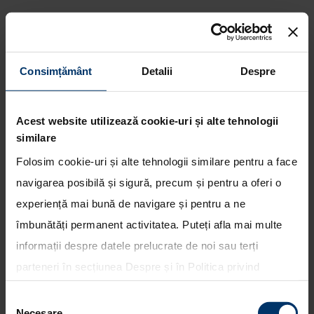
Consimțământ
Detalii
Despre
Echipa Hyundai Shell World
Rally continua sa acumuleze
experienta in ziua a doua din
Acest website utilizează cookie-uri și alte tehnologii
Raliul Frantei
similare
Folosim cookie-uri și alte tehnologii similare pentru a face
navigarea posibilă și sigură, precum și pentru a oferi o
experiență mai bună de navigare și pentru a ne
îmbunătăți permanent activitatea. Puteți afla mai multe
informații despre datele prelucrate de noi sau terți
parteneri în secțiunea
Despre
și în
Politica privind
utilizarea modulelor cookie
. Puteți opta în bloc pentru
Selecția
toate cookie-urile, una sau mai multe categorii sau să
Necesare