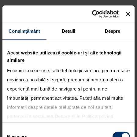
Consimțământ
Detalii
Despre
Echipajele Hyundai Motorsport
concureaza pentru clasarea pe
Acest website utilizează cookie-uri și alte tehnologii
podium in Raliul Portugaliei
similare
Folosim cookie-uri și alte tehnologii similare pentru a face
navigarea posibilă și sigură, precum și pentru a oferi o
experiență mai bună de navigare și pentru a ne
îmbunătăți permanent activitatea. Puteți afla mai multe
informații despre datele prelucrate de noi sau terți
parteneri în secțiunea
Despre
și în
Politica privind
utilizarea modulelor cookie
. Puteți opta în bloc pentru
Selecția
toate cookie-urile, una sau mai multe categorii sau să
Necesare