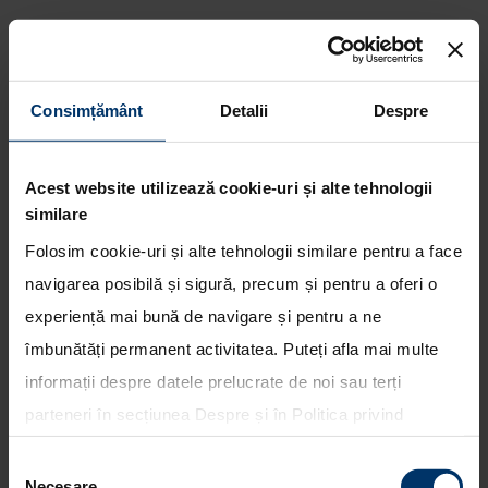
Consimțământ
Detalii
Despre
Echipajele Hyundai Motorsport
sunt pregatite pentru noi
Acest website utilizează cookie-uri și alte tehnologii
provocari in Raliul Australiei
similare
Folosim cookie-uri și alte tehnologii similare pentru a face
navigarea posibilă și sigură, precum și pentru a oferi o
experiență mai bună de navigare și pentru a ne
îmbunătăți permanent activitatea. Puteți afla mai multe
informații despre datele prelucrate de noi sau terți
parteneri în secțiunea
Despre
și în
Politica privind
utilizarea modulelor cookie
. Puteți opta în bloc pentru
Selecția
toate cookie-urile, una sau mai multe categorii sau să
Necesare