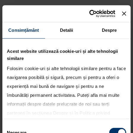
Consimțământ
Detalii
Despre
Echipajele Hyundai Motorsport
sunt pregatite pentru noi
Acest website utilizează cookie-uri și alte tehnologii
provocari in Raliul Portugaliei
similare
Folosim cookie-uri și alte tehnologii similare pentru a face
navigarea posibilă și sigură, precum și pentru a oferi o
experiență mai bună de navigare și pentru a ne
îmbunătăți permanent activitatea. Puteți afla mai multe
informații despre datele prelucrate de noi sau terți
parteneri în secțiunea
Despre
și în
Politica privind
utilizarea modulelor cookie
. Puteți opta în bloc pentru
Selecția
toate cookie-urile, una sau mai multe categorii sau să
Necesare