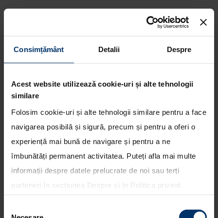
Consimțământ
Detalii
Despre
Genesis G90 lansat pe piata din
Europa, in cadrul Salonului Auto
Acest website utilizează cookie-uri și alte tehnologii
de la Geneva 2016
similare
Folosim cookie-uri și alte tehnologii similare pentru a face
navigarea posibilă și sigură, precum și pentru a oferi o
experiență mai bună de navigare și pentru a ne
îmbunătăți permanent activitatea. Puteți afla mai multe
informații despre datele prelucrate de noi sau terți
parteneri în secțiunea
Despre
și în
Politica privind
utilizarea modulelor cookie
. Puteți opta în bloc pentru
Selecția
toate cookie-urile, una sau mai multe categorii sau să
Necesare