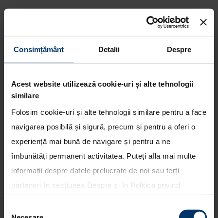
Consimțământ
Detalii
Despre
Hyundai a castigat doua premii
„Red Dot Design” pentru
Acest website utilizează cookie-uri și alte tehnologii
modelele Nexo si Kona
similare
Folosim cookie-uri și alte tehnologii similare pentru a face
navigarea posibilă și sigură, precum și pentru a oferi o
experiență mai bună de navigare și pentru a ne
îmbunătăți permanent activitatea. Puteți afla mai multe
informații despre datele prelucrate de noi sau terți
parteneri în secțiunea
Despre
și în
Politica privind
utilizarea modulelor cookie
. Puteți opta în bloc pentru
Selecția
toate cookie-urile, una sau mai multe categorii sau să
Necesare