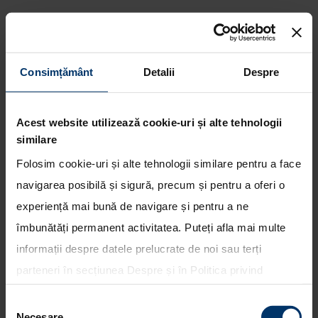
Consimțământ
Detalii
Despre
Hyundai demareaza actiunea
„The Extra Mile” dedicata
Acest website utilizează cookie-uri și alte tehnologii
fanilor fotbalului
similare
Folosim cookie-uri și alte tehnologii similare pentru a face
navigarea posibilă și sigură, precum și pentru a oferi o
experiență mai bună de navigare și pentru a ne
îmbunătăți permanent activitatea. Puteți afla mai multe
informații despre datele prelucrate de noi sau terți
parteneri în secțiunea
Despre
și în
Politica privind
utilizarea modulelor cookie
. Puteți opta în bloc pentru
Selecția
toate cookie-urile, una sau mai multe categorii sau să
Necesare