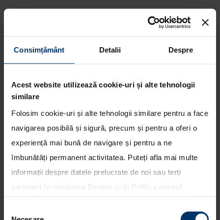
Consimțământ
Detalii
Despre
Hyundai dezvolta cheia digitala
prin intermediul unei aplicatii
Acest website utilizează cookie-uri și alte tehnologii
pentru smartphone
similare
Folosim cookie-uri și alte tehnologii similare pentru a face
navigarea posibilă și sigură, precum și pentru a oferi o
experiență mai bună de navigare și pentru a ne
îmbunătăți permanent activitatea. Puteți afla mai multe
informații despre datele prelucrate de noi sau terți
parteneri în secțiunea
Despre
și în
Politica privind
utilizarea modulelor cookie
. Puteți opta în bloc pentru
Selecția
toate cookie-urile, una sau mai multe categorii sau să
Necesare