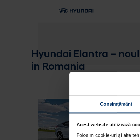
Hyundai Elantra – nou
in Romania
Consimțământ
Acest website utilizează cook
Folosim cookie-uri și alte teh