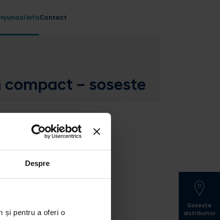
Hyundai info
Contact
n compact – soseste
Despre
Gaseste
 și pentru a oferi o
distribuitor