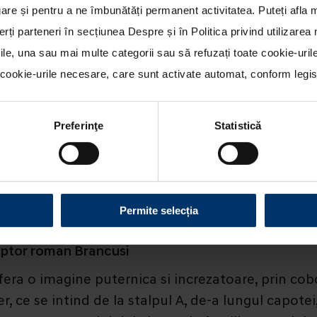
re și pentru a ne îmbunătăți permanent activitatea. Puteți afla 
erți parteneri în secțiunea
Despre
și în
Politica privind utilizare
rile, una sau mai multe categorii sau să refuzați toate cookie-uri
ookie-urile necesare, care sunt activate automat, conform legisla
ARD IN SEGMENTUL SEDAN COMPACT – SOSESTE
Preferinţe
Statistică
tra, va fi disponibil in locatiile showroom ale r
la a cincea generatie, Hyundai Elantra reuneste nou
Permite selecția
alte standarde si eficienta noilor motoare si trans
ulptor roman Brancusi
ra o imagine puternica si increzatoare, prin cobo
r, ce se intind de la stalpul A, de-a lungul capotei,