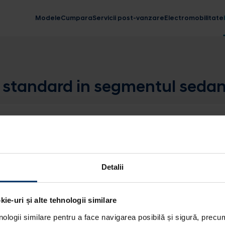
Modele
Cumpara
Servicii post-vanzare
Electromobilitate
l standard in segmentul seda
Detalii
ie-uri și alte tehnologii similare
nologii similare pentru a face navigarea posibilă și sigură, precum