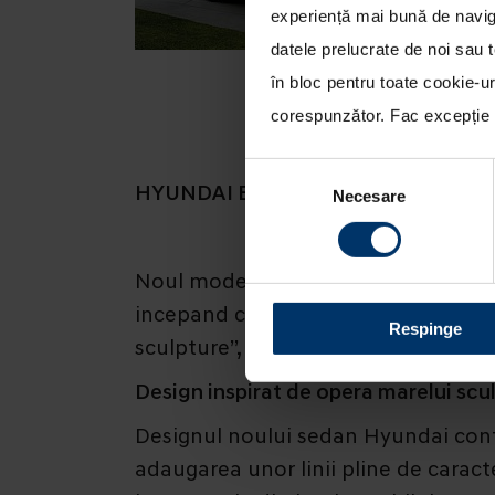
experiență mai bună de naviga
datele prelucrate de noi sau t
în bloc pentru toate cookie-u
corespunzător. Fac excepție c
Selecția
HYUNDAI ELANTRA – NOUL STAND
Necesare
consimțământului
Noul model Hyundai de clasa C, Elan
incepand cu data de 15 iulie. Aflat 
Respinge
sculpture”, siguranta la cele mai in
Design inspirat de opera marelui sc
Designul noului sedan Hyundai confe
adaugarea unor linii pline de caracte