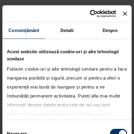
Consimțământ
Detalii
Despre
Hyundai Grand Santa Fe,
masina oficiala a concertului
Acest website utilizează cookie-uri și alte tehnologii
The Cat Empire
similare
Folosim cookie-uri și alte tehnologii similare pentru a face
navigarea posibilă și sigură, precum și pentru a oferi o
experiență mai bună de navigare și pentru a ne
îmbunătăți permanent activitatea. Puteți afla mai multe
informații despre datele prelucrate de noi sau terți
parteneri în secțiunea
Despre
și în
Politica privind
utilizarea modulelor cookie
. Puteți opta în bloc pentru
Selecția
toate cookie-urile, una sau mai multe categorii sau să
Necesare