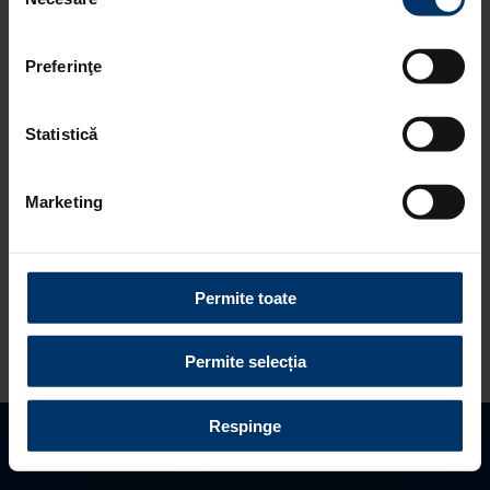
consimțământului
refuzați toate cookie-urile, apăsând butonul
corespunzător. Fac excepție cookie-urile necesare, care
Preferinţe
sunt activate automat, conform legislației în vigoare.
Statistică
Marketing
Hyundai i20 a castigat in cadrul
Permite toate
testului realizat de publicatia
Auto
Zeitung
din Germania, la categoriile
Permite selecția
„Confort” si „Dinamica”
Motorul turbo pe benzina de 1 litru, in
Respinge
trei cilindri, a fost apreciat pentru
Gaseste distribuitor
Programeaza vizita
Solicita oferta
performantele obtinute