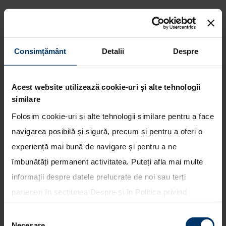
Consimțământ
Detalii
Despre
Hyundai i20 inregistreaza
rezultate remarcabile in cadrul
testului comparativ realizat de
Acest website utilizează cookie-uri și alte tehnologii
revista germana Auto Zeitung
similare
Folosim cookie-uri și alte tehnologii similare pentru a face
navigarea posibilă și sigură, precum și pentru a oferi o
experiență mai bună de navigare și pentru a ne
îmbunătăți permanent activitatea. Puteți afla mai multe
informații despre datele prelucrate de noi sau terți
parteneri în secțiunea
Despre
și în
Politica privind
utilizarea modulelor cookie
. Puteți opta în bloc pentru
Selecția
toate cookie-urile, una sau mai multe categorii sau să
Necesare