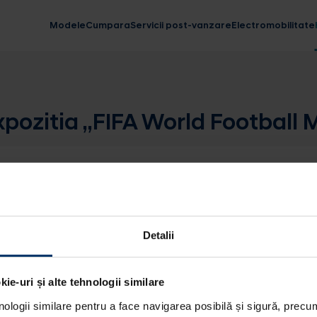
Modele
Cumpara
Servicii post-vanzare
Electromobilitate
xpozitia „FIFA World Footbal
Detalii
ie-uri și alte tehnologii similare
nologii similare pentru a face navigarea posibilă și sigură, precum