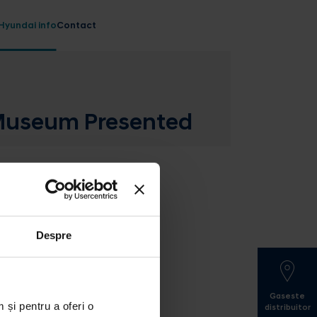
Hyundai info
Contact
l Museum Presented
Despre
Gaseste
 și pentru a oferi o
distribuitor