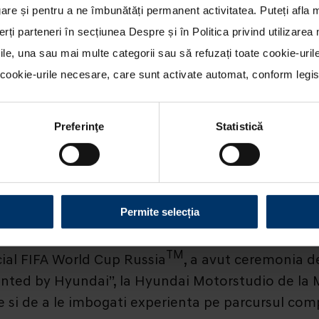
re și pentru a ne îmbunătăți permanent activitatea. Puteți afla 
erți parteneri în secțiunea
Despre
și în
Politica privind utilizare
rile, una sau mai multe categorii sau să refuzați toate cookie-uri
ookie-urile necesare, care sunt activate automat, conform legisla
Preferinţe
Statistică
peciala in cadrul Hyundai Motorstudio de la Moscov
Permite selecția
TM
cial FIFA World Cup Russia
, a avut ceremonia d
ted by Hyundai”, la Hyundai Motorstudio de la M
 si de a le imbogati experienta pe parcursul comp