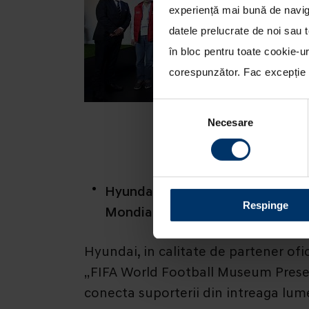
experiență mai bună de naviga
datele prelucrate de noi sau t
în bloc pentru toate cookie-u
corespunzător. Fac excepție c
Selecția
Necesare
consimțământului
Hyundai gazduieste o expozitie s
Respinge
Mondiale FIFA 2018.
Hyundai, in calitate de partener ofi
„FIFA World Football Museum Presen
conecta suporterii din intreaga lume