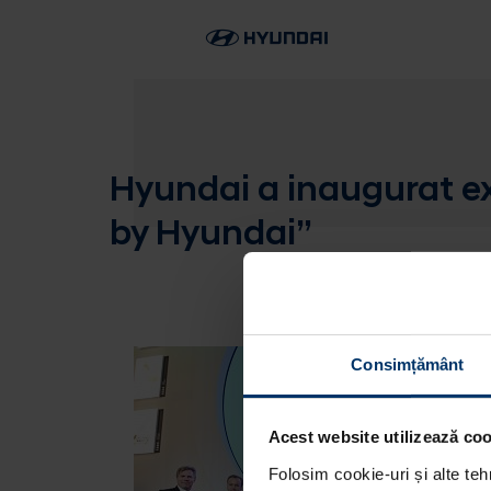
Hyundai a inaugurat e
by Hyundai”
Consimțământ
Acest website utilizează cook
Folosim cookie-uri și alte teh