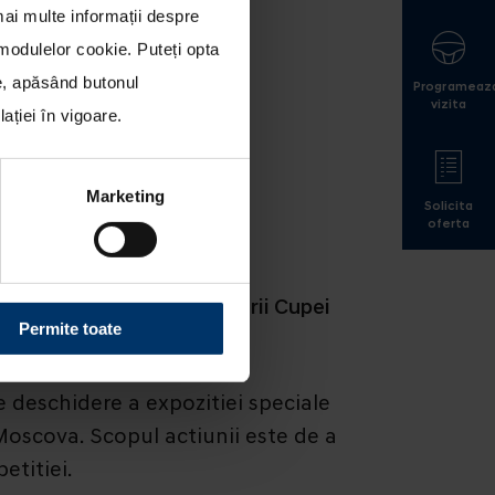
mai multe informații despre
a modulelor cookie
. Puteți opta
le, apăsând butonul
Programeaz
vizita
ției în vigoare.
Marketing
Solicita
oferta
a, in perioada desfasurarii Cupei
Permite toate
e deschidere a expozitiei speciale
oscova. Scopul actiunii este de a
etitiei.