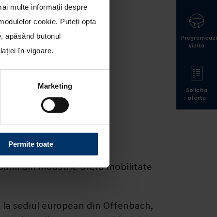
mai multe informații despre
a modulelor cookie
. Puteți opta
le, apăsând butonul
Programeaz
vizita
ției în vigoare.
Marketing
Solicita
oferta
Permite toate
nii din industrie ofera mobilitate
n la sediul european din Offenbach,