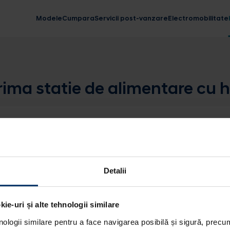
Modele
Cumpara
Servicii post-vanzare
Electromobilitate
ima statie de alimentare cu h
Detalii
ie-uri și alte tehnologii similare
nologii similare pentru a face navigarea posibilă și sigură, precum