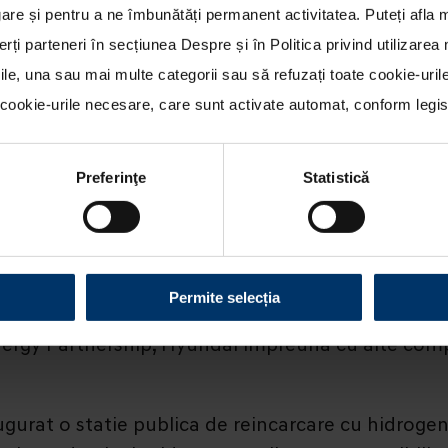
re și pentru a ne îmbunătăți permanent activitatea. Puteți afla 
erți parteneri în secțiunea
Despre
și în
Politica privind utilizare
rile, una sau mai multe categorii sau să refuzați toate cookie-uri
ookie-urile necesare, care sunt activate automat, conform legisla
Preferinţe
Statistică
Permite selecția
alat si operat de Air Liquide
nergy Partnership, Hyundai impreuna cu alte compa
ugurat o statie publica de reincarcare cu hidroge