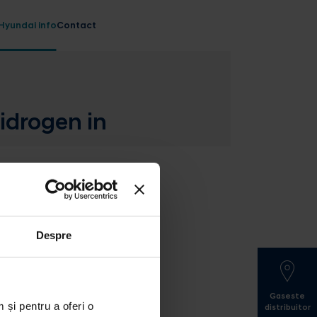
Hyundai info
Contact
idrogen in
Despre
Gaseste
 și pentru a oferi o
distribuitor