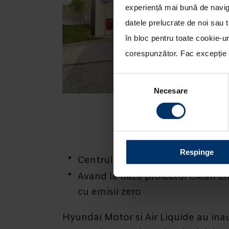
experiență mai bună de naviga
datele prelucrate de noi sau t
în bloc pentru toate cookie-u
corespunzător. Fac excepție c
Selecția
Necesare
consimțământului
Respinge
Centrul de realimentare este inst
Avand la baza proiectul Clean E
cu emisii zero
Hyundai Motor si Air Liquide au ina