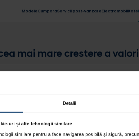
Modele
Cumpara
Servicii post-vanzare
Electromobilitate
cea mai mare crestere a valori
Detalii
ie-uri și alte tehnologii similare
nologii similare pentru a face navigarea posibilă și sigură, precum