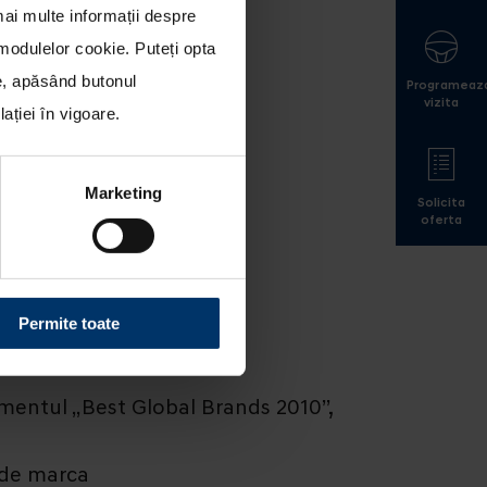
mai multe informații despre
a modulelor cookie
. Puteți opta
le, apăsând butonul
Programeaz
vizita
ției în vigoare.
Marketing
Solicita
oferta
USTRIA AUTO
Permite toate
amentul „Best Global Brands 2010”,
i de marca