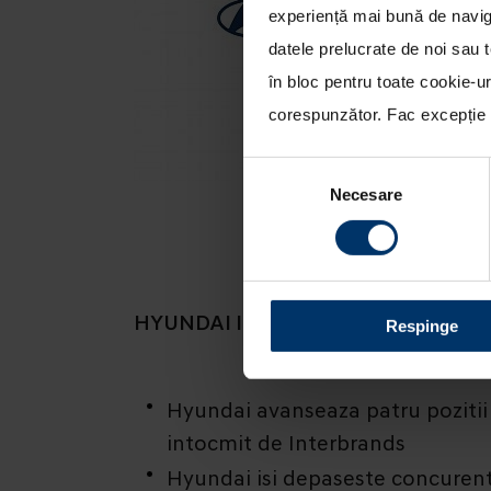
experiență mai bună de naviga
datele prelucrate de noi sau t
în bloc pentru toate cookie-u
corespunzător. Fac excepție c
Selecția
Necesare
consimțământului
HYUNDAI INREGISTREAZA CEA MAI
Respinge
Hyundai avanseaza patru pozitii 
intocmit de Interbrands
Hyundai isi depaseste concurentii