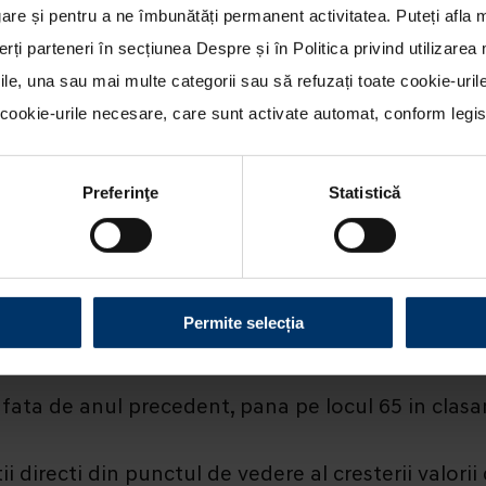
re și pentru a ne îmbunătăți permanent activitatea. Puteți afla 
erți parteneri în secțiunea
Despre
și în
Politica privind utilizare
rile, una sau mai multe categorii sau să refuzați toate cookie-uri
ookie-urile necesare, care sunt activate automat, conform legisla
Preferinţe
Statistică
 MARE CRESTERE A VALORII DE MARCA DIN IND
Permite selecția
fata de anul precedent, pana pe locul 65 in clas
 directi din punctul de vedere al cresterii valori