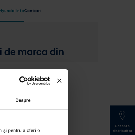
Hyundai info
Contact
i de marca din
Despre
Gaseste
 și pentru a oferi o
distribuitor