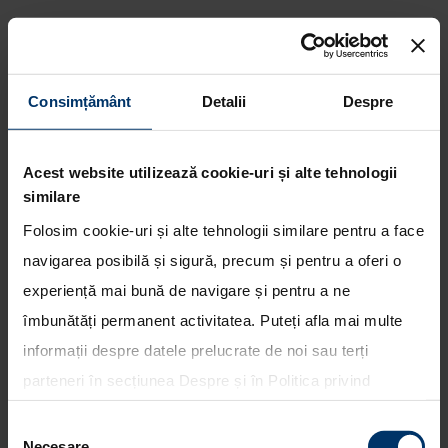
Consimțământ
Detalii
Despre
Hyundai IONIQ 6 a castigat
„World Car of the Year”, „World
Electric Vehicle” si „World Car
Acest website utilizează cookie-uri și alte tehnologii
Design of the Year”
similare
Folosim cookie-uri și alte tehnologii similare pentru a face
navigarea posibilă și sigură, precum și pentru a oferi o
experiență mai bună de navigare și pentru a ne
îmbunătăți permanent activitatea. Puteți afla mai multe
informații despre datele prelucrate de noi sau terți
parteneri în secțiunea
Despre
și în
Politica privind
utilizarea modulelor cookie
. Puteți opta în bloc pentru
Selecția
toate cookie-urile, una sau mai multe categorii sau să
Necesare