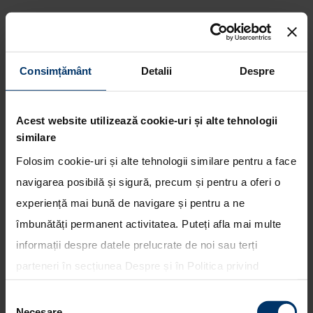
Consimțământ
Detalii
Despre
Hyundai isi mentine pozitia in
Acest website utilizează cookie-uri și alte tehnologii
clasamentul Interbrand 2017
similare
Folosim cookie-uri și alte tehnologii similare pentru a face
navigarea posibilă și sigură, precum și pentru a oferi o
experiență mai bună de navigare și pentru a ne
îmbunătăți permanent activitatea. Puteți afla mai multe
informații despre datele prelucrate de noi sau terți
parteneri în secțiunea
Despre
și în
Politica privind
utilizarea modulelor cookie
. Puteți opta în bloc pentru
Selecția
toate cookie-urile, una sau mai multe categorii sau să
Necesare