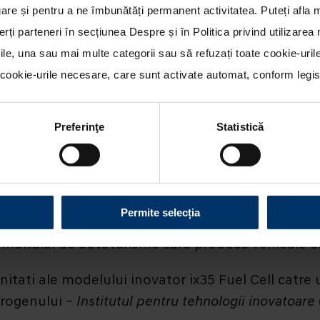
re și pentru a ne îmbunătăți permanent activitatea. Puteți afla 
erți parteneri în secțiunea
Despre
și în
Politica privind utilizare
rile, una sau mai multe categorii sau să refuzați toate cookie-uri
ookie-urile necesare, care sunt activate automat, conform legisla
Preferinţe
Statistică
 domeniul hidrogenului va beneficia de 10 unitati 
Permite selecția
icule electrice Fuel Cell din cadrul initiativei e
ondial de autoturisme care produce vehicule elec
unitati ale modelului inovator ix35 Fuel Cell catre
drogenului –
Institutul pentru tehnologii inovatoare