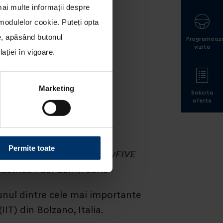
mai multe informații despre
a modulelor cookie
. Puteți opta
le, apăsând butonul
Programeaz
vizita
ției în vigoare.
Marketing
Solicita
oferta
ix35 Fuel Cell
Permite toate
uropene pentru hidrogen,
HyFIVE
trice Fuel Cell in serie
 unul dintre cele mai importante
(IIT) din Bolzano, Italia.