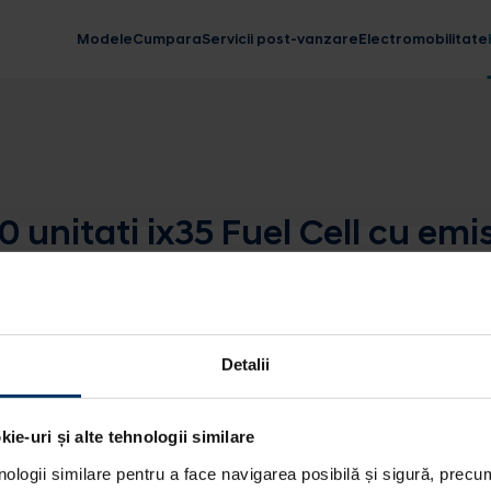
Modele
Cumpara
Servicii post-vanzare
Electromobilitate
 unitati ix35 Fuel Cell cu emis
Detalii
ie-uri și alte tehnologii similare
nologii similare pentru a face navigarea posibilă și sigură, precum