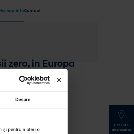
Hyundai info
Contact
ii zero, in Europa
Despre
Gaseste
 și pentru a oferi o
distribuitor