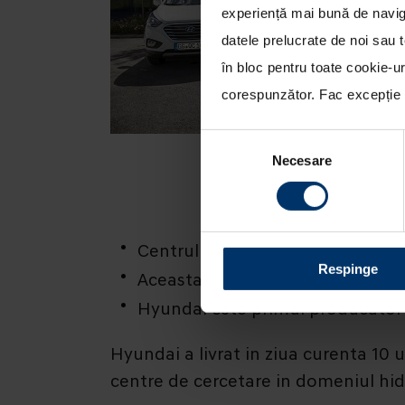
experiență mai bună de naviga
datele prelucrate de noi sau t
în bloc pentru toate cookie-u
corespunzător. Fac excepție c
Selecția
Necesare
consimțământului
Centrul european de cercetari in
Respinge
Aceasta este prima livrare de veh
Hyundai este primul producator m
Hyundai a livrat in ziua curenta 10 
centre de cercetare in domeniul hi