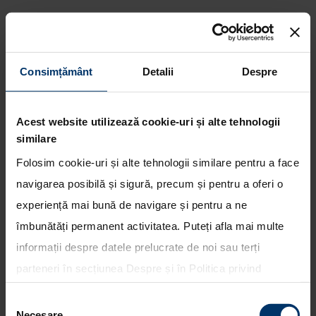
Consimțământ
Detalii
Despre
Hyundai Motor livreaza
urmatoarea transa de vehicule
ix35 Fuel Cell alimentate cu
Acest website utilizează cookie-uri și alte tehnologii
hidrogen, in Europa
similare
Folosim cookie-uri și alte tehnologii similare pentru a face
navigarea posibilă și sigură, precum și pentru a oferi o
experiență mai bună de navigare și pentru a ne
îmbunătăți permanent activitatea. Puteți afla mai multe
informații despre datele prelucrate de noi sau terți
parteneri în secțiunea
Despre
și în
Politica privind
utilizarea modulelor cookie
. Puteți opta în bloc pentru
Selecția
toate cookie-urile, una sau mai multe categorii sau să
Necesare