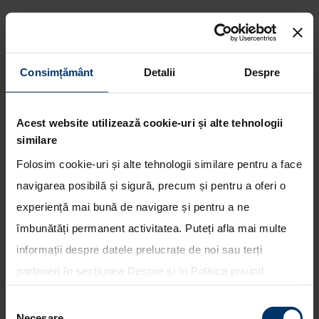
Consimțământ
Detalii
Despre
Hyundai Motor a testat cu
succes performanta noului
propulsor 2.0 Turbo in cursa de
Acest website utilizează cookie-uri și alte tehnologii
24 de ore de la Nürburgring
similare
Folosim cookie-uri și alte tehnologii similare pentru a face
navigarea posibilă și sigură, precum și pentru a oferi o
experiență mai bună de navigare și pentru a ne
îmbunătăți permanent activitatea. Puteți afla mai multe
informații despre datele prelucrate de noi sau terți
parteneri în secțiunea
Despre
și în
Politica privind
utilizarea modulelor cookie
. Puteți opta în bloc pentru
Selecția
toate cookie-urile, una sau mai multe categorii sau să
Necesare