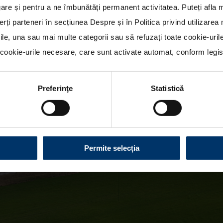
re și pentru a ne îmbunătăți permanent activitatea. Puteți afla 
erți parteneri în secțiunea
Despre
și în
Politica privind utilizare
rile, una sau mai multe categorii sau să refuzați toate cookie-uri
ookie-urile necesare, care sunt activate automat, conform legisla
Preferinţe
Statistică
Permite selecția