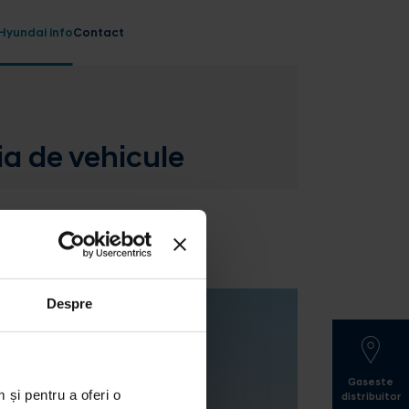
Hyundai info
Contact
a de vehicule
Despre
Gaseste
 și pentru a oferi o
distribuitor