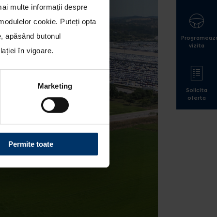
mai multe informații despre
a modulelor cookie
. Puteți opta
le, apăsând butonul
Programeaz
vizita
ției în vigoare.
Marketing
Solicita
oferta
Permite toate