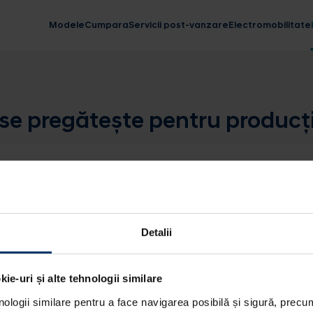
Modele
Cumpara
Servicii post-vanzare
Electromobilitate
se pregătește pentru producți
Detalii
ie-uri și alte tehnologii similare
nologii similare pentru a face navigarea posibilă și sigură, precum