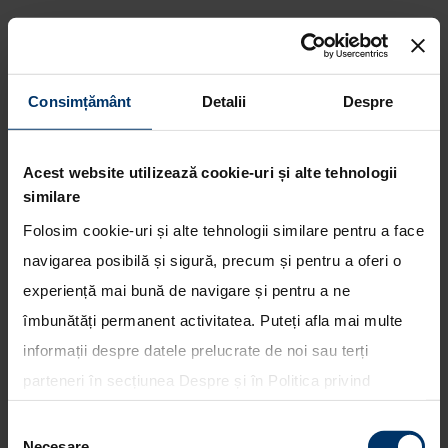
Consimțământ
Detalii
Despre
Hyundai Motorsport
concureaza in Raliul Marii
Acest website utilizează cookie-uri și alte tehnologii
Britanii
similare
Folosim cookie-uri și alte tehnologii similare pentru a face
navigarea posibilă și sigură, precum și pentru a oferi o
experiență mai bună de navigare și pentru a ne
îmbunătăți permanent activitatea. Puteți afla mai multe
informații despre datele prelucrate de noi sau terți
parteneri în secțiunea
Despre
și în
Politica privind
utilizarea modulelor cookie
. Puteți opta în bloc pentru
Selecția
toate cookie-urile, una sau mai multe categorii sau să
Necesare