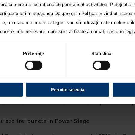
re și pentru a ne îmbunătăți permanent activitatea. Puteți afla 
erți parteneri în secțiunea
Despre
și în
Politica privind utilizare
rile, una sau mai multe categorii sau să refuzați toate cookie-uri
ookie-urile necesare, care sunt activate automat, conform legisla
Preferinţe
Statistică
liul Suediei cu doua echipaje in top zece - Dani 
Permite selecția
ani Sordo a fost cel mai bine clasat pilot al echi
muleze trei puncte in Power Stage