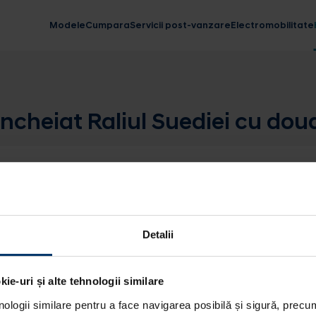
Modele
Cumpara
Servicii post-vanzare
Electromobilitate
ncheiat Raliul Suediei cu doua
Detalii
ie-uri și alte tehnologii similare
nologii similare pentru a face navigarea posibilă și sigură, precum