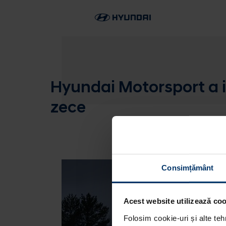
Hyundai Motorsport a i
zece
Consimțământ
Acest website utilizează cook
Folosim cookie-uri și alte teh