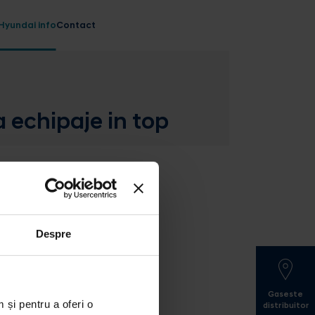
Hyundai info
Contact
 echipaje in top
Despre
Gaseste
 și pentru a oferi o
distribuitor