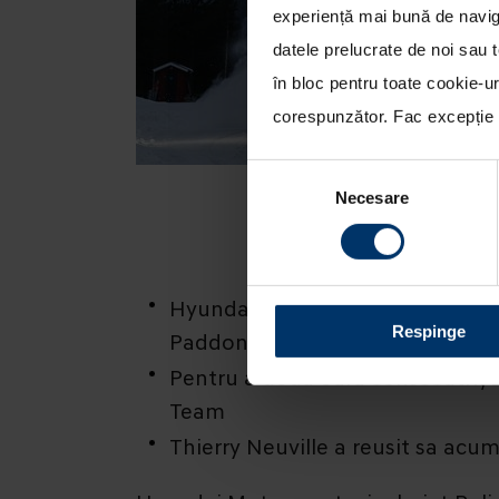
experiență mai bună de naviga
datele prelucrate de noi sau t
în bloc pentru toate cookie-u
corespunzător. Fac excepție c
Selecția
Necesare
consimțământului
Hyundai Motorsport a incheiat Ra
Respinge
Paddon pe al saptelea
Pentru a doua oara consecutiv, D
Team
Thierry Neuville a reusit sa acu