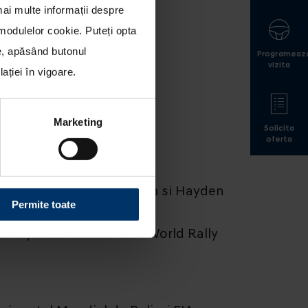
mai multe informații despre
a modulelor cookie
. Puteți opta
le, apăsând butonul
Programeaz
vizita
ției în vigoare.
Marketing
Solicita
oferta
Sordo pe locul al patrulea si Hayden
Permite toate
pei Hyundai Shell Mobis World Rally