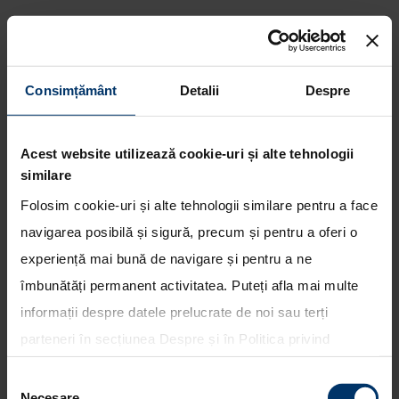
Consimțământ
Detalii
Despre
Hyundai Motorsport l-a
desemnat pe Thierry Neuville
Acest website utilizează cookie-uri și alte tehnologii
pilot principal pentru WRC 2014
similare
Folosim cookie-uri și alte tehnologii similare pentru a face
navigarea posibilă și sigură, precum și pentru a oferi o
experiență mai bună de navigare și pentru a ne
îmbunătăți permanent activitatea. Puteți afla mai multe
informații despre datele prelucrate de noi sau terți
parteneri în secțiunea
Despre
și în
Politica privind
utilizarea modulelor cookie
. Puteți opta în bloc pentru
Selecția
toate cookie-urile, una sau mai multe categorii sau să
Necesare