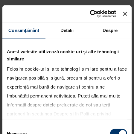
Consimțământ
Detalii
Despre
Hyundai Motorsport lupta
pentru victorie in Raliul
Acest website utilizează cookie-uri și alte tehnologii
Mexicului
similare
Folosim cookie-uri și alte tehnologii similare pentru a face
navigarea posibilă și sigură, precum și pentru a oferi o
experiență mai bună de navigare și pentru a ne
îmbunătăți permanent activitatea. Puteți afla mai multe
informații despre datele prelucrate de noi sau terți
parteneri în secțiunea
Despre
și în
Politica privind
utilizarea modulelor cookie
. Puteți opta în bloc pentru
Selecția
toate cookie-urile, una sau mai multe categorii sau să
Necesare