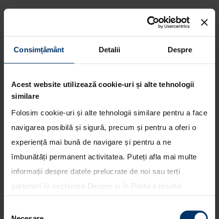
Consimțământ
Detalii
Despre
Hyundai Motorsport ramane in
lupta pentru locul secund in
Campionatul Mondial de Raliuri
Acest website utilizează cookie-uri și alte tehnologii
WRC
similare
Folosim cookie-uri și alte tehnologii similare pentru a face
navigarea posibilă și sigură, precum și pentru a oferi o
experiență mai bună de navigare și pentru a ne
îmbunătăți permanent activitatea. Puteți afla mai multe
informații despre datele prelucrate de noi sau terți
parteneri în secțiunea
Despre
și în
Politica privind
utilizarea modulelor cookie
. Puteți opta în bloc pentru
Selecția
toate cookie-urile, una sau mai multe categorii sau să
Necesare