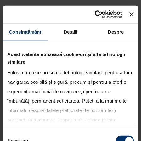
Consimțământ
Detalii
Despre
Hyundai Motorsport se lupta
pentru podium in Raliul
Acest website utilizează cookie-uri și alte tehnologii
Australiei
similare
Folosim cookie-uri și alte tehnologii similare pentru a face
navigarea posibilă și sigură, precum și pentru a oferi o
experiență mai bună de navigare și pentru a ne
îmbunătăți permanent activitatea. Puteți afla mai multe
informații despre datele prelucrate de noi sau terți
parteneri în secțiunea
Despre
și în
Politica privind
utilizarea modulelor cookie
. Puteți opta în bloc pentru
Selecția
toate cookie-urile, una sau mai multe categorii sau să
Necesare