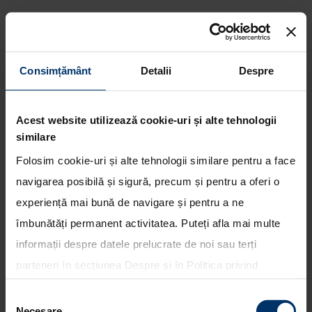
Consimțământ
Detalii
Despre
Hyundai Motorsport va concura
cu patru echipaje in Raliul
Acest website utilizează cookie-uri și alte tehnologii
Spaniei
similare
Folosim cookie-uri și alte tehnologii similare pentru a face
navigarea posibilă și sigură, precum și pentru a oferi o
experiență mai bună de navigare și pentru a ne
îmbunătăți permanent activitatea. Puteți afla mai multe
informații despre datele prelucrate de noi sau terți
parteneri în secțiunea
Despre
și în
Politica privind
utilizarea modulelor cookie
. Puteți opta în bloc pentru
Selecția
toate cookie-urile, una sau mai multe categorii sau să
Necesare