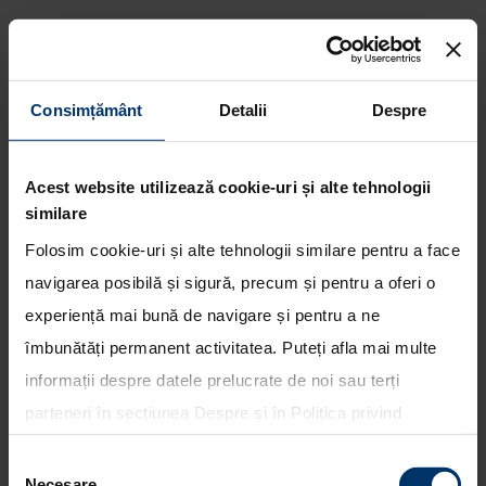
Consimțământ
Detalii
Despre
Hyundai Motorsport va lua
startul in Raliul Spaniei,
penultima etapa din
Acest website utilizează cookie-uri și alte tehnologii
Campionatul Mondial FIA WRC
similare
Folosim cookie-uri și alte tehnologii similare pentru a face
navigarea posibilă și sigură, precum și pentru a oferi o
experiență mai bună de navigare și pentru a ne
îmbunătăți permanent activitatea. Puteți afla mai multe
informații despre datele prelucrate de noi sau terți
parteneri în secțiunea
Despre
și în
Politica privind
utilizarea modulelor cookie
. Puteți opta în bloc pentru
Selecția
toate cookie-urile, una sau mai multe categorii sau să
Necesare