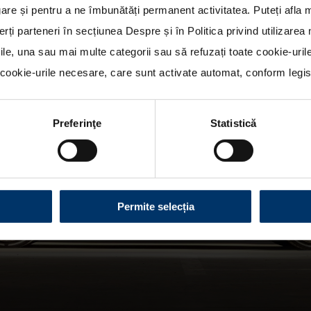
re și pentru a ne îmbunătăți permanent activitatea. Puteți afla 
erți parteneri în secțiunea
Despre
și în
Politica privind utilizare
rile, una sau mai multe categorii sau să refuzați toate cookie-uri
ookie-urile necesare, care sunt activate automat, conform legisla
Preferinţe
Statistică
Permite selecția