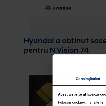
Hyundai a obtinut sase 
pentru N Vision 74
Consimțământ
Acest website utilizează cook
Folosim cookie-uri și alte teh