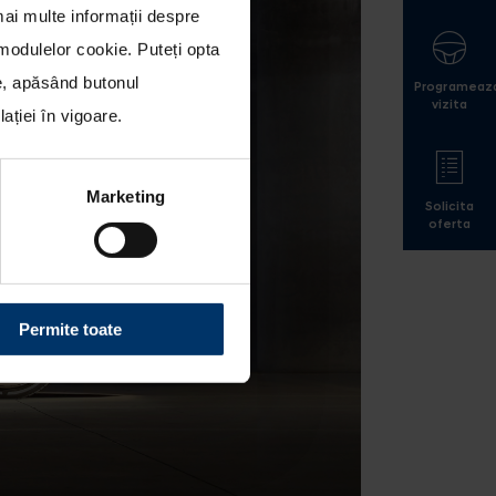
mai multe informații despre
a modulelor cookie
. Puteți opta
le, apăsând butonul
Programeaz
vizita
ției în vigoare.
Marketing
Solicita
oferta
Permite toate