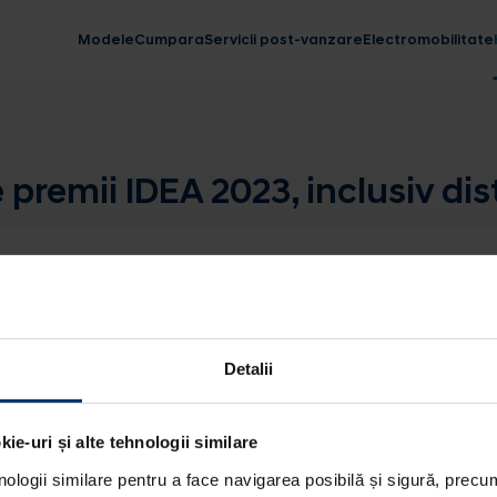
Modele
Cumpara
Servicii post-vanzare
Electromobilitate
premii IDEA 2023, inclusiv di
Detalii
ie-uri și alte tehnologii similare
nologii similare pentru a face navigarea posibilă și sigură, precum