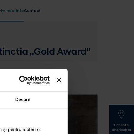
Hyundai info
Contact
stinctia „Gold Award”
Despre
Gaseste
 și pentru a oferi o
distribuitor