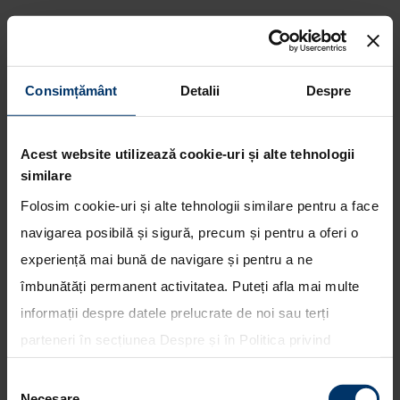
Consimțământ
Detalii
Despre
Hyundai, parteneriat cu Uber
pentru vehicule electrice in
Acest website utilizează cookie-uri și alte tehnologii
Europa
similare
Folosim cookie-uri și alte tehnologii similare pentru a face
navigarea posibilă și sigură, precum și pentru a oferi o
experiență mai bună de navigare și pentru a ne
îmbunătăți permanent activitatea. Puteți afla mai multe
informații despre datele prelucrate de noi sau terți
parteneri în secțiunea
Despre
și în
Politica privind
utilizarea modulelor cookie
. Puteți opta în bloc pentru
Selecția
toate cookie-urile, una sau mai multe categorii sau să
Necesare