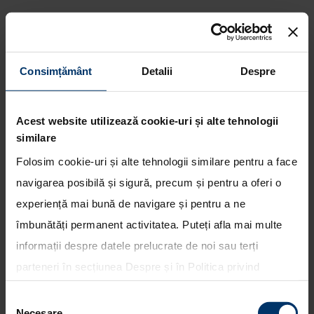
Consimțământ
Detalii
Despre
Hyundai prelungeste
parteneriatul cu exploratorul
Acest website utilizează cookie-uri și alte tehnologii
elvetian Bertrand Piccard
similare
Folosim cookie-uri și alte tehnologii similare pentru a face
navigarea posibilă și sigură, precum și pentru a oferi o
experiență mai bună de navigare și pentru a ne
îmbunătăți permanent activitatea. Puteți afla mai multe
informații despre datele prelucrate de noi sau terți
parteneri în secțiunea
Despre
și în
Politica privind
utilizarea modulelor cookie
. Puteți opta în bloc pentru
Selecția
toate cookie-urile, una sau mai multe categorii sau să
Necesare