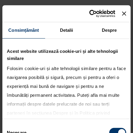
Consimțământ
Detalii
Despre
Hyundai prezinta modelul
Acest website utilizează cookie-uri și alte tehnologii
concept electric „Prophecy”
similare
Folosim cookie-uri și alte tehnologii similare pentru a face
navigarea posibilă și sigură, precum și pentru a oferi o
experiență mai bună de navigare și pentru a ne
îmbunătăți permanent activitatea. Puteți afla mai multe
informații despre datele prelucrate de noi sau terți
parteneri în secțiunea
Despre
și în
Politica privind
utilizarea modulelor cookie
. Puteți opta în bloc pentru
Selecția
toate cookie-urile, una sau mai multe categorii sau să
Necesare