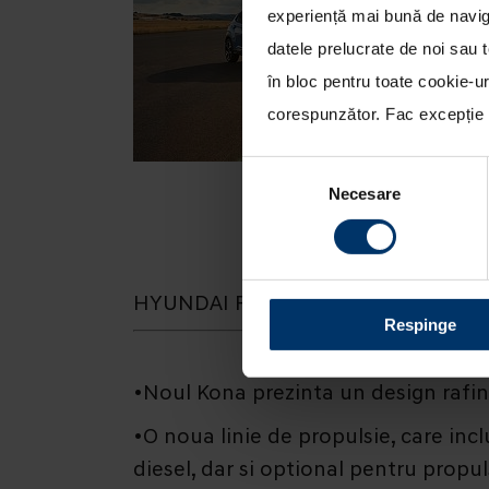
experiență mai bună de naviga
datele prelucrate de noi sau t
în bloc pentru toate cookie-u
corespunzător. Fac excepție c
Selecția
Necesare
consimțământului
HYUNDAI PREZINTA NOILE KONA SI
Respinge
•Noul Kona prezinta un design rafina
•O noua linie de propulsie, care in
diesel, dar si optional pentru propul