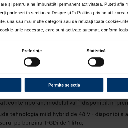
re și pentru a ne îmbunătăți permanent activitatea. Puteți afla 
erți parteneri în secțiunea
Despre
și în
Politica privind utilizare
rile, una sau mai multe categorii sau să refuzați toate cookie-uri
ookie-urile necesare, care sunt activate automat, conform legisla
Preferinţe
Statistică
 KONA N LINE
Permite selecția
t, contemporan; modelul va fi disponibil, in prem
clude tehnologia mild hybrid de 48 V - disponibil
sorul pe benzina T-GDi de 1 litru;