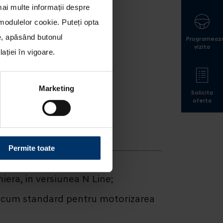
mai multe informații despre
a modulelor cookie
. Puteți opta
le, apăsând butonul
Programeaz
vizita
ției în vigoare.
Marketing
Solicita
oferta
Permite toate
iera, in versiunea N Line;
a acum standard pentru motorizarea