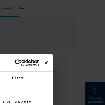
Hyundai info
Contact
Despre
Gaseste
 și pentru a oferi o
distribuitor