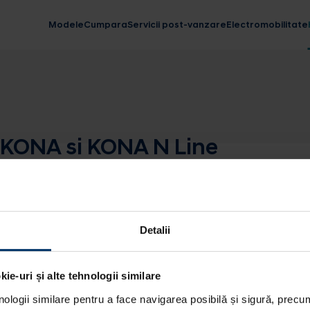
Modele
Cumpara
Servicii post-vanzare
Electromobilitate
 KONA si KONA N Line
Detalii
ie-uri și alte tehnologii similare
nologii similare pentru a face navigarea posibilă și sigură, precum