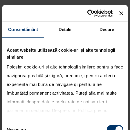
Consimțământ
Detalii
Despre
Hyundai prezinta noua directie
de design la Salonul Auto de la
Acest website utilizează cookie-uri și alte tehnologii
Geneva
similare
Folosim cookie-uri și alte tehnologii similare pentru a face
navigarea posibilă și sigură, precum și pentru a oferi o
experiență mai bună de navigare și pentru a ne
îmbunătăți permanent activitatea. Puteți afla mai multe
informații despre datele prelucrate de noi sau terți
parteneri în secțiunea
Despre
și în
Politica privind
utilizarea modulelor cookie
. Puteți opta în bloc pentru
Selecția
toate cookie-urile, una sau mai multe categorii sau să
Necesare