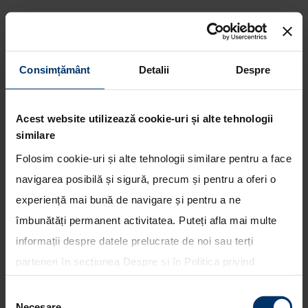
Consimțământ
Detalii
Despre
Hyundai prezinta tehnologii
inovatoare la Salonul Auto de la
Acest website utilizează cookie-uri și alte tehnologii
Geneva
similare
Folosim cookie-uri și alte tehnologii similare pentru a face
navigarea posibilă și sigură, precum și pentru a oferi o
experiență mai bună de navigare și pentru a ne
îmbunătăți permanent activitatea. Puteți afla mai multe
informații despre datele prelucrate de noi sau terți
parteneri în secțiunea
Despre
și în
Politica privind
utilizarea modulelor cookie
. Puteți opta în bloc pentru
Selecția
toate cookie-urile, una sau mai multe categorii sau să
Necesare