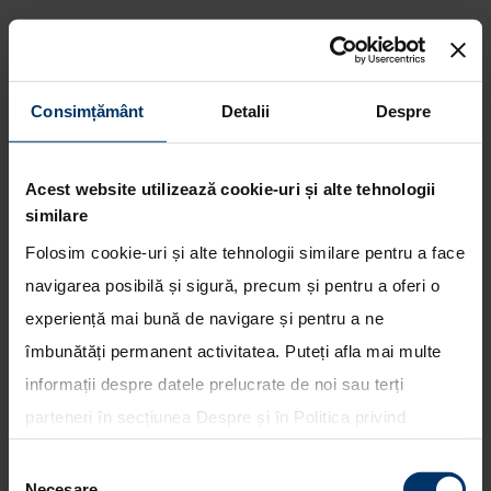
Consimțământ
Detalii
Despre
Hyundai suplimenteaza flota de
autovehicule ix35 Fuel Cell
oferita companiei de taxi din
Acest website utilizează cookie-uri și alte tehnologii
Franta
similare
Folosim cookie-uri și alte tehnologii similare pentru a face
navigarea posibilă și sigură, precum și pentru a oferi o
experiență mai bună de navigare și pentru a ne
îmbunătăți permanent activitatea. Puteți afla mai multe
informații despre datele prelucrate de noi sau terți
parteneri în secțiunea
Despre
și în
Politica privind
utilizarea modulelor cookie
. Puteți opta în bloc pentru
Selecția
toate cookie-urile, una sau mai multe categorii sau să
Necesare