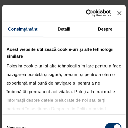
Consimțământ
Detalii
Despre
Inceput pozitiv pentru Hyundai
Motorsport in Spania, cu
Acest website utilizează cookie-uri și alte tehnologii
Mikkelsen lider la debut
similare
Folosim cookie-uri și alte tehnologii similare pentru a face
navigarea posibilă și sigură, precum și pentru a oferi o
experiență mai bună de navigare și pentru a ne
îmbunătăți permanent activitatea. Puteți afla mai multe
informații despre datele prelucrate de noi sau terți
parteneri în secțiunea
Despre
și în
Politica privind
utilizarea modulelor cookie
. Puteți opta în bloc pentru
Selecția
toate cookie-urile, una sau mai multe categorii sau să
Necesare