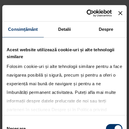
Consimțământ
Detalii
Despre
Nino Frison este noul director
Acest website utilizează cookie-uri și alte tehnologii
tehnic al Hyundai Motorsport
similare
Folosim cookie-uri și alte tehnologii similare pentru a face
navigarea posibilă și sigură, precum și pentru a oferi o
experiență mai bună de navigare și pentru a ne
îmbunătăți permanent activitatea. Puteți afla mai multe
informații despre datele prelucrate de noi sau terți
parteneri în secțiunea
Despre
și în
Politica privind
utilizarea modulelor cookie
. Puteți opta în bloc pentru
Selecția
toate cookie-urile, una sau mai multe categorii sau să
Necesare