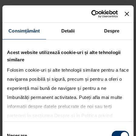
Consimțământ
Detalii
Despre
Noua generatie Hyundai i10 va
inregistra o valoare reziduala
Acest website utilizează cookie-uri și alte tehnologii
crescuta in Europa
similare
Folosim cookie-uri și alte tehnologii similare pentru a face
navigarea posibilă și sigură, precum și pentru a oferi o
experiență mai bună de navigare și pentru a ne
îmbunătăți permanent activitatea. Puteți afla mai multe
informații despre datele prelucrate de noi sau terți
parteneri în secțiunea
Despre
și în
Politica privind
utilizarea modulelor cookie
. Puteți opta în bloc pentru
Selecția
toate cookie-urile, una sau mai multe categorii sau să
Necesare