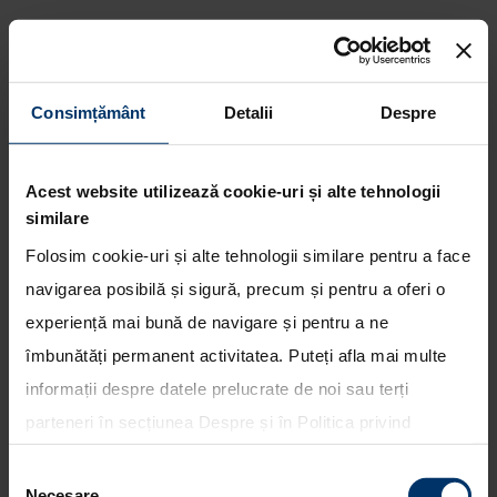
Consimțământ
Detalii
Despre
Noul Hyundai i40 a obtinut 5
stele in cadrul testelor Euro
Acest website utilizează cookie-uri și alte tehnologii
NCap
similare
Folosim cookie-uri și alte tehnologii similare pentru a face
navigarea posibilă și sigură, precum și pentru a oferi o
experiență mai bună de navigare și pentru a ne
îmbunătăți permanent activitatea. Puteți afla mai multe
informații despre datele prelucrate de noi sau terți
parteneri în secțiunea
Despre
și în
Politica privind
utilizarea modulelor cookie
. Puteți opta în bloc pentru
Selecția
toate cookie-urile, una sau mai multe categorii sau să
Necesare