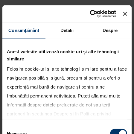
Consimțământ
Detalii
Despre
Noul Hyundai TUCSON -
Acest website utilizează cookie-uri și alte tehnologii
calatorii fara griji
similare
Folosim cookie-uri și alte tehnologii similare pentru a face
navigarea posibilă și sigură, precum și pentru a oferi o
experiență mai bună de navigare și pentru a ne
îmbunătăți permanent activitatea. Puteți afla mai multe
informații despre datele prelucrate de noi sau terți
parteneri în secțiunea
Despre
și în
Politica privind
utilizarea modulelor cookie
. Puteți opta în bloc pentru
Selecția
toate cookie-urile, una sau mai multe categorii sau să
Necesare